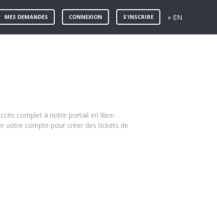
» EN
MES DEMANDES
CONNEXION
S'INSCRIRE
accès complet à notre portail en libre-
ser votre compte pour créer des tickets de