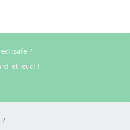
reditsafe ?
di et jeudi !
 ?