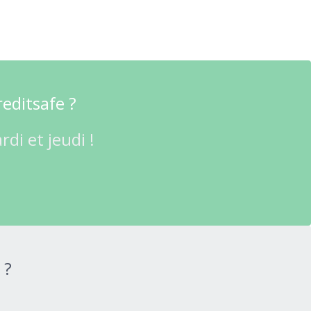
reditsafe ?
di et jeudi !
 ?