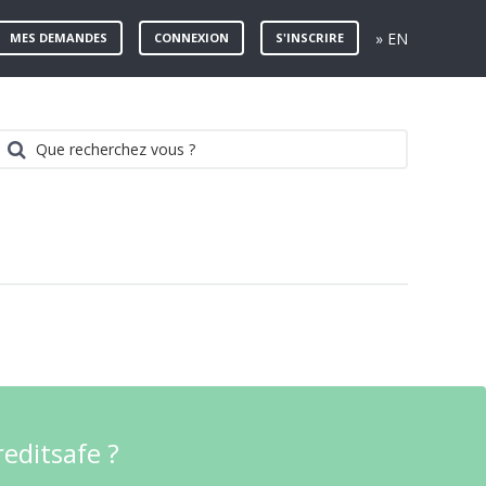
» EN
MES DEMANDES
CONNEXION
S'INSCRIRE
reditsafe ?