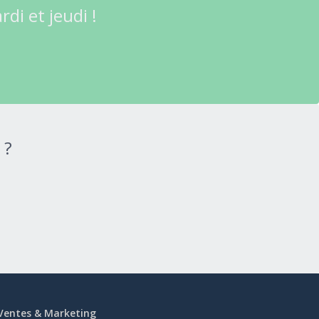
di et jeudi !
 ?
Ventes & Marketing